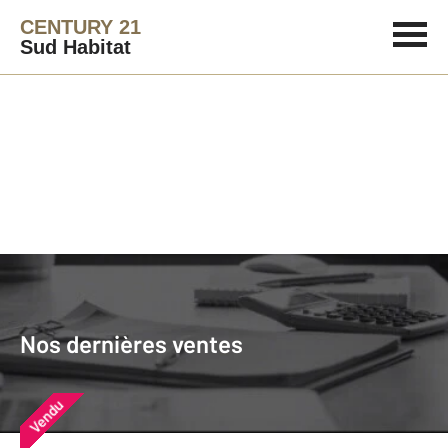
CENTURY 21
Sud Habitat
Agence immobilière
Vendre
Nos dernières ventes
Nos derniers biens vendus près de
Nos dernières ventes
chez vous
Vendu