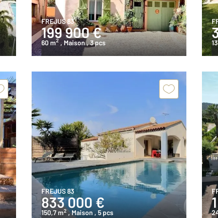
FREJUS 83
F
199 900 €
2
60 m
, Maison
, 3 pcs
13
FREJUS 83
F
833 000 €
2
150,7 m
, Maison
, 5 pcs
2