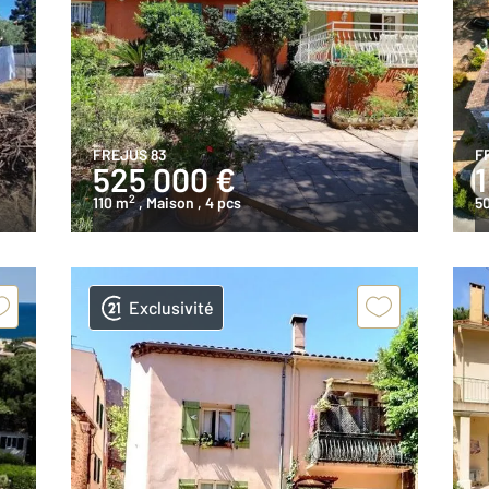
FREJUS 83
F
525 000 €
1
2
110 m
, Maison
, 4 pcs
5
Exclusivité