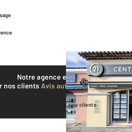
ssage
agence
Notre agence est notée
9,4/10
r nos clients
Avis authentifiés par Qualite
Voir tous les avis clients