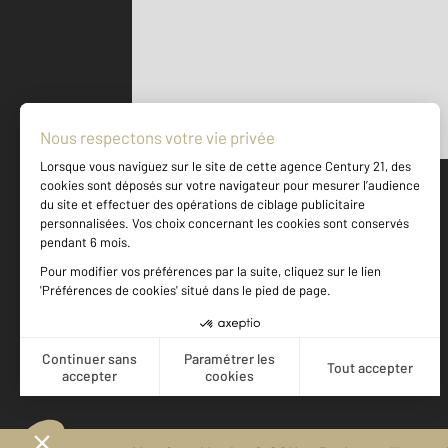
Parlons de vous, parlons biens
500 m
©
Mappy
Votre agence est notée
Achat
Vente
9,4
/
10