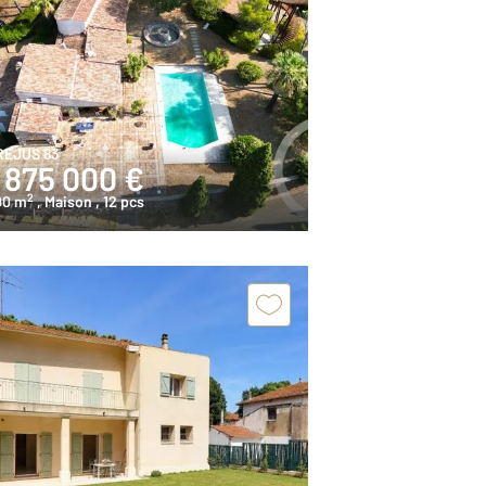
REJUS 83
 875 000 €
2
00 m
, Maison
, 12 pcs