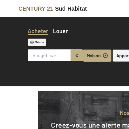
CENTURY 21
Sud Habitat
Acheter
Louer
Maison
€
Maison
Appar
No
Créez-vous une alerte mail pour être averti quand une annonce est en ligne et consultez la