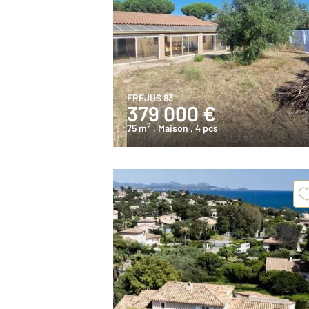
FREJUS 83
379 000 €
2
75 m
, Maison
, 4 pcs