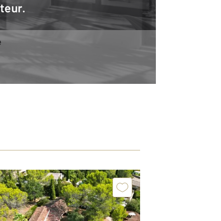
teur.
e