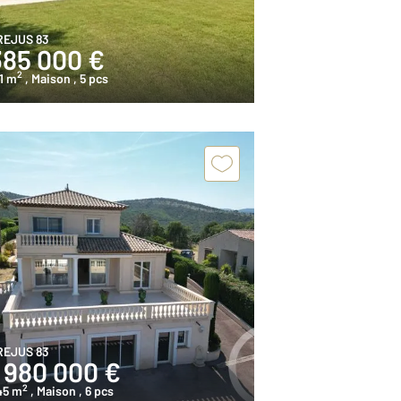
REJUS 83
385 000 €
2
1 m
, Maison
, 5 pcs
REJUS 83
1 980 000 €
2
45 m
, Maison
, 6 pcs