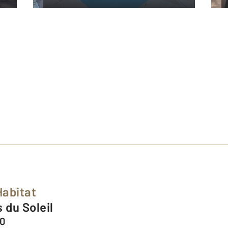
Habitat
 du Soleil
00