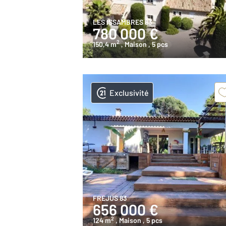
LES ISSAMBRES 83
780 000 €
2
150,4 m
, Maison
, 5 pcs
Exclusivité
FREJUS 83
656 000 €
2
124 m
, Maison
, 5 pcs